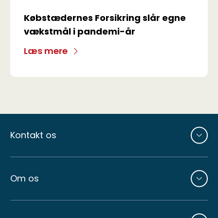
Købstædernes Forsikring slår egne
vækstmål i pandemi-år
Læs mere
Andre
sider
Kontakt os
Om os