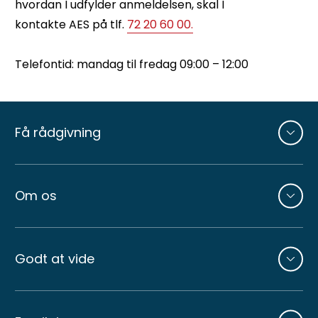
hvordan I udfylder anmeldelsen, skal I
kontakte AES på tlf.
72 20 60 00.
Telefontid: mandag til fredag 09:00 – 12:00
Andre
sider
Få rådgivning
Om os
Godt at vide