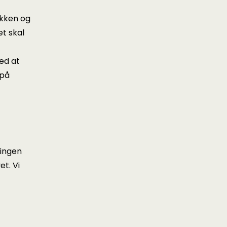
akken og
et skal
ed at
 på
ringen
t. Vi