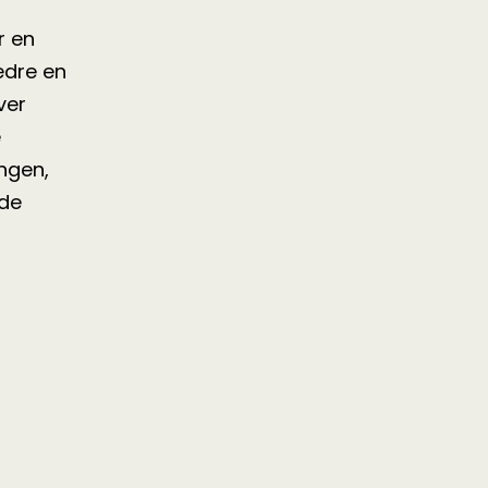
r en
edre en
ver
e
ngen,
lde