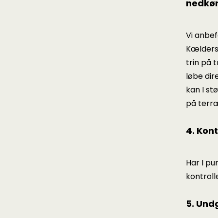
nedkø
Vi anbef
Kældersk
trin på 
løbe dir
kan I st
på terræ
4. Kon
Har I pu
kontroll
5. Und