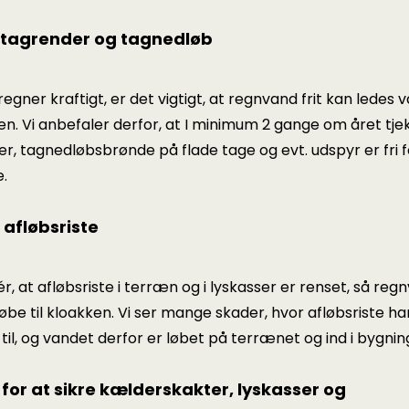
s tagrender og tagnedløb
regner kraftigt, er det vigtigt, at regnvand frit kan ledes 
n. Vi anbefaler derfor, at I minimum 2 gange om året tjek
r, tagnedløbsbrønde på flade tage og evt. udspyr er fri 
.
 afløbsriste
ér, at afløbsriste i terræn og i lyskasser er renset, så re
 løbe til kloakken. Vi ser mange skader, hvor afløbsriste h
til, og vandet derfor er løbet på terrænet og ind i bygnin
 for at sikre kælderskakter, lyskasser og