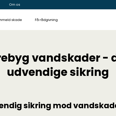
Om os
nmeld skade
Få rådgivning
rebyg vandskader - 
udvendige sikring
endig sikring mod vandskad