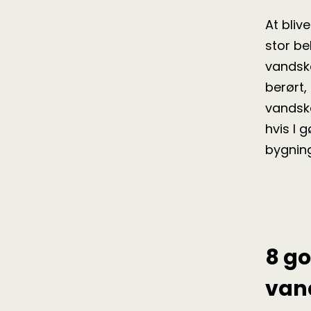
At bliv
stor be
vandska
berørt,
vandska
hvis I 
bygnin
8 go
van