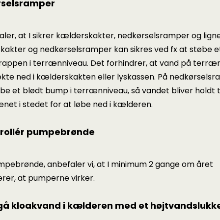
rselsramper
aler, at I sikrer kælderskakter, nedkørselsramper og lign
akter og nedkørselsramper kan sikres ved fx at støbe e
trappen i terrænniveau. Det forhindrer, at vand på terræ
ekte ned i kælderskakten eller lyskassen. På nedkørsels
øbe et blødt bump i terrænniveau, så vandet bliver holdt 
net i stedet for at løbe ned i kælderen.
trollér pumpebrønde
mpebrønde, anbefaler vi, at I minimum 2 gange om året
erer, at pumperne virker.
gå kloakvand i kælderen med et højtvandslukk