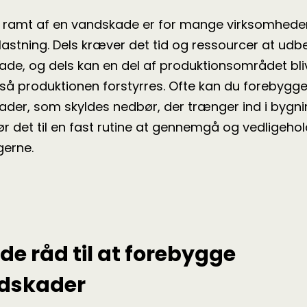
e ramt af en vandskade er for mange virksomhede
lastning. Dels kræver det tid og ressourcer at udb
de, og dels kan en del af produktionsområdet bli
 så produktionen forstyrres. Ofte kan du forebygg
der, som skyldes nedbør, der trænger ind i bygni
gør det til en fast rutine at gennemgå og vedligeho
gerne.
de råd til at forebygge
dskader