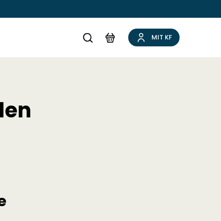
MIT KF
den
e