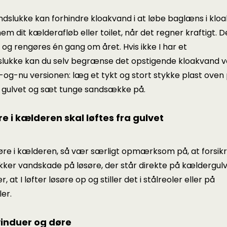
ndslukke kan forhindre kloakvand i at løbe baglæns i klo
em dit kælderafløb eller toilet, når det regner kraftigt. D
 og rengøres én gang om året. Hvis ikke I har et
slukke
kan du selv begrænse det opstigende kloakvand v
-og-nu versionen: læg et tykt og stort stykke plast oven
i gulvet og sæt tunge sandsække på.
re i kælderen skal løftes fra gulvet
søre i kælderen, så vær særligt opmærksom på, at forsik
ker vandskade på løsøre, der står direkte på kældergulve
, at I løfter løsøre op og stiller det i stålreoler eller på
ler.
vinduer og døre