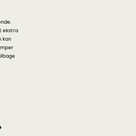
ende.
t ekstra
n kan
ramper
tilbage
e