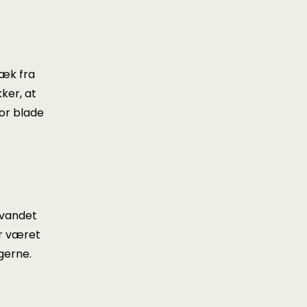
væk fra
ker, at
for blade
gnvandet
ar været
gerne.