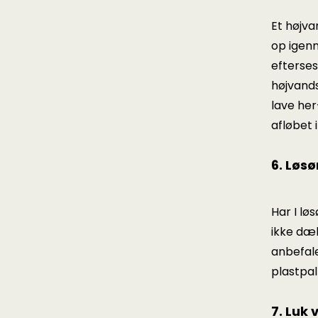
Et højva
op igenn
efterses
højvand
lave her
afløbet 
6. Løsø
Har I lø
ikke dæk
anbefaler
plastpal
7. Luk 