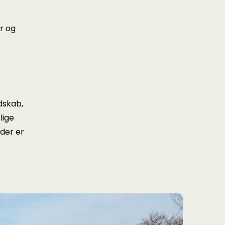
er og
dskab,
lige
 der er