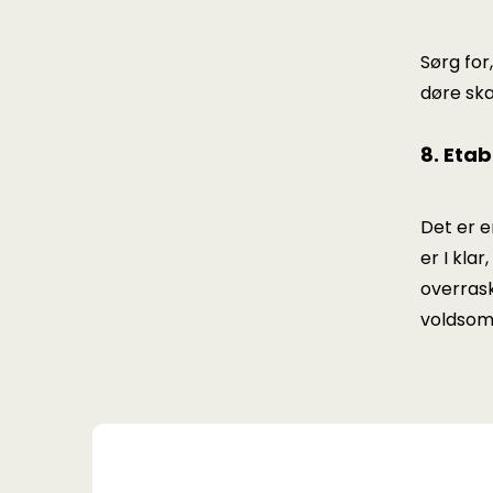
Sørg for
døre sk
8. Eta
Det er e
er I kla
overraske
voldsomt