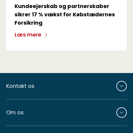
Kundeejerskab og partnerskaber
sikrer 17 % vækst for Købstædernes
Forsikring
Læs mere
Andre
sider
Kontakt os
Om os