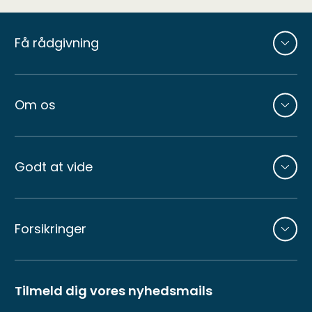
Andre
sider
Få rådgivning
Om os
Godt at vide
Forsikringer
Tilmeld dig vores nyhedsmails