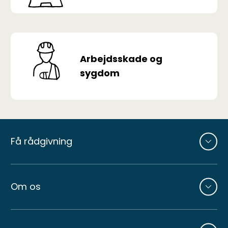
Arbejdsskade og
sygdom
Andre
sider
Få rådgivning
Om os