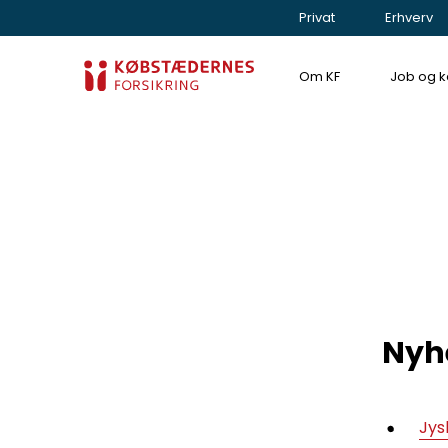
Privat
Erhverv
Om KF
Job og ka
Nyh
Jys