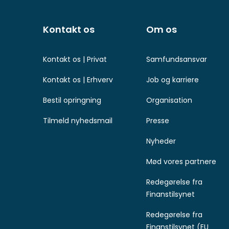
Andre
sider
Kontakt os
Om os
Kontakt os | Privat
Samfundsansvar
Kontakt os | Erhverv
Job og karriere
Bestil opringning
Organisation
Tilmeld nyhedsmail
Presse
Nyheder
Mød vores partnere
Redegørelse fra
Finanstilsynet
Redegørelse fra
Finanstilsynet (EU