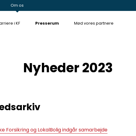
Om os
rriere i KF
Presserum
Mød vores partnere
Nyheder 2023
edsarkiv
ke Forsikring og LokalBolig indgår samarbejde