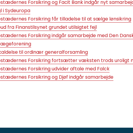
stædernes Forsikring og Facit Bank indgår nyt samarbej
l i Sydeuropa
stædernes Forsikring får tilladelse til at sælge lønsikring
ud fra Finanstilsynet grundet utilsigtet fejl
stædernes Forsikring indgår samarbejde med Den Dans
lægeforening
kaldelse til ordinær generalforsamling
stædernes Forsikring fortsætter væksten trods uroligt
stædernes Forsikring udvider aftale med Falck
stædernes Forsikring og Djøf indgår samarbejde