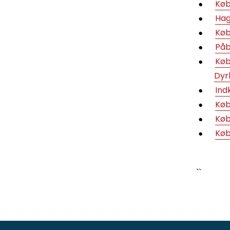
Køb
Hag
Køb
Påb
Køb
Dyr
Ind
Køb
Køb
Køb
``