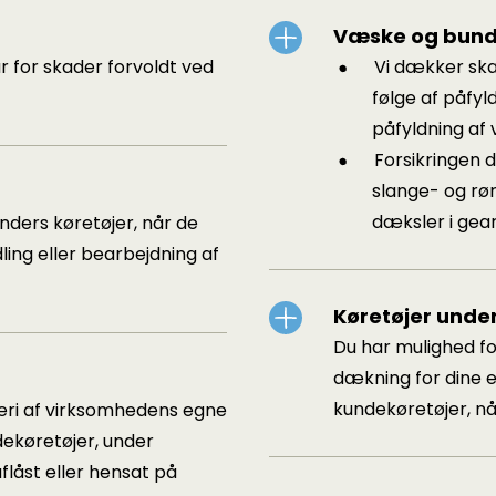
Væske og bun
 for skader forvoldt ved
Vi dækker ska
følge af påfyl
påfyldning af
Forsikringen 
slange- og rør
dæksler i gear
nders køretøjer, når de
ling eller bearbejdning af
Køretøjer unde
Du har mulighed fo
dækning for dine e
kundekøretøjer, nå
veri af virksomhedens egne
dekøretøjer, under
flåst eller hensat på