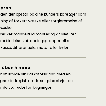
dprop
der, der opstår på dine kunders køretøjer som
dning af forkert væske eller forglemmelse af
 væske.
dækker mangelfuld montering af oliefilter,
forbindelser, aftapningspropper eller
kasse, differentiale, motor eller køler.
r åben himmel
r at udvide din kaskoforsikring med en
gne uindregistrerede salgskøretøjer og
r de står udenfor bygninger.