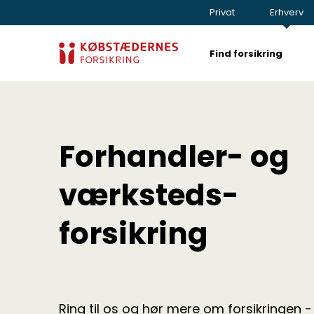
Privat
Erhverv
Find forsikring
Forhandler- og
værksteds­
forsikring
Ring til os og hør mere om forsikringen -