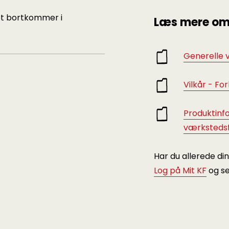
et bortkommer i
Læs mere om
Generelle v
Vilkår - Fo
Produktinf
værkstedsf
Har du allerede di
Log på Mit KF
og se