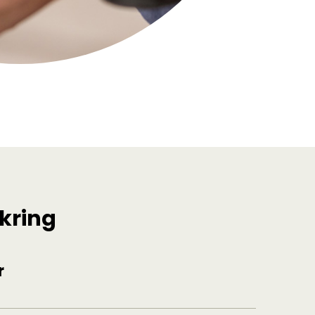
kring
r