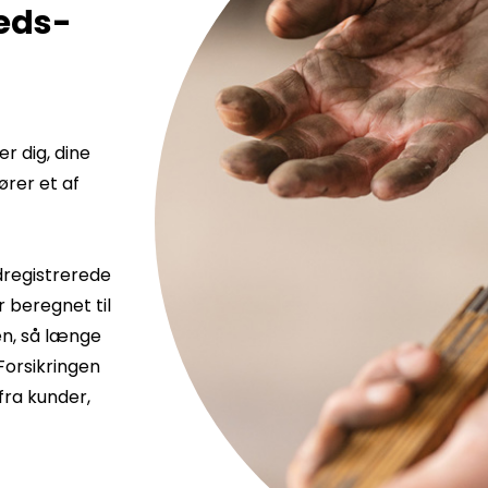
eds­
r dig, dine
ører et af
dregistrerede
 beregnet til
en, så længe
 Forsikringen
fra kunder,