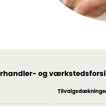
handler- og værksteds­forsi
Tilvalgsdækninge