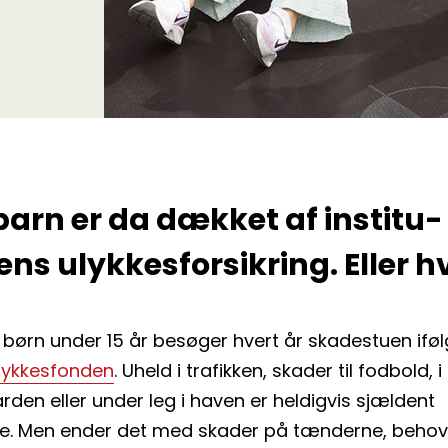
barn er da dækket af institu­
ens ulykkesforsikring. Eller 
 børn under 15 år besøger hvert år skadestuen ifø
lykkesfonden
. Uheld i trafikken, skader til fodbold, i
rden eller under leg i haven er heldigvis sjældent
ge. Men ender det med skader på tænderne, behov