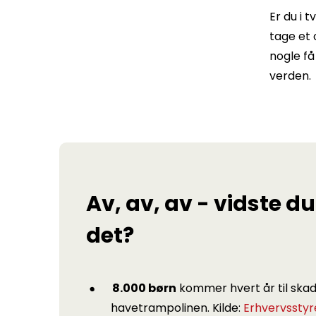
Er du i 
tage et 
nogle få
verden.
Av, av, av - vidste du
det?
8.000 børn
kommer hvert år til ska
havetrampolinen. Kilde:
Erhvervsstyr