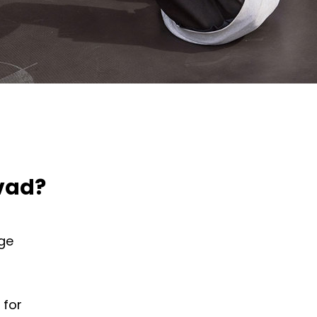
hvad?
lge
 for