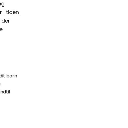
ng
 i tiden
, der
e
 dit barn
u
ndtil