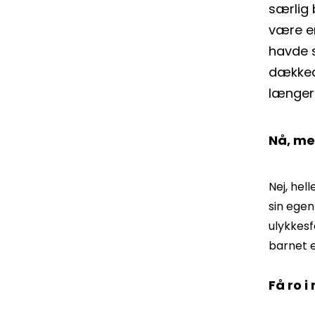
særlig 
være en
havde s
dækked
længer
Nå, me
Nej, hell
sin egen
ulykkesf
barnet e
Få ro 