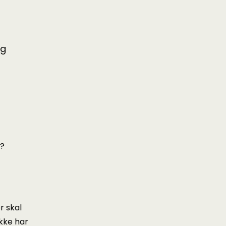
og
n?
r skal
ikke har