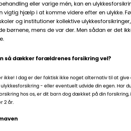
behandling eller varige mén, kan en ulykkesforsikri
 vigtig hjælp i at komme videre efter en ulykke. Før
koler og institutioner kollektive ulykkesforsikringer
e børnene, mens de var der. Men sådan er det ikk
e.
n så dækker forældrenes forsikring vel?
er ikke! I dag er der faktisk ikke noget alternativ til at give
 ulykkesforsikring - eller eventuelt udvide din egen. Har d
orsikring hos os, er dit barn dog dækket på din forsikring, i
r 2 år.
i maven