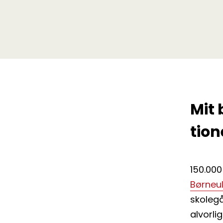
Mit 
tion
150.000
Børneu
skolegå
alvorli