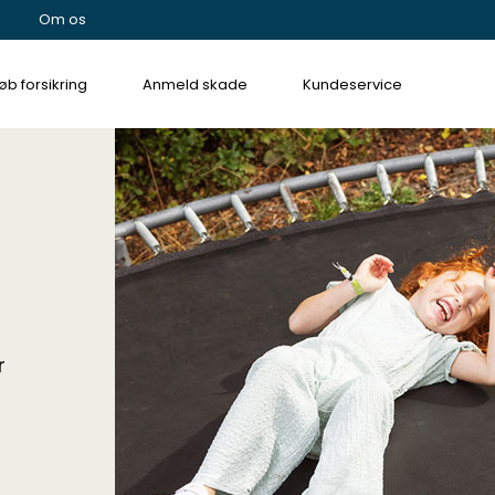
Om os
øb forsikring
Anmeld skade
Kundeservice
r