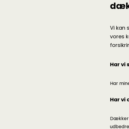
dæk
Vi kan 
vores k
forsikr
Har vi 
Har mine
Har vi 
Dækker f
udbedres