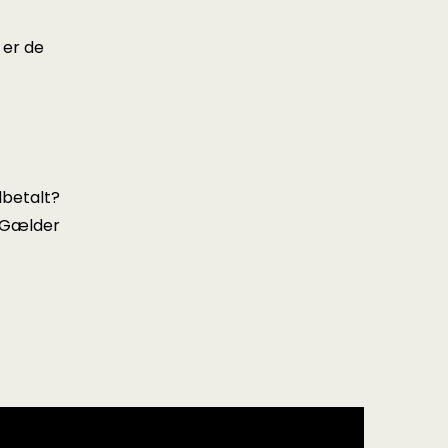
 er de
dbetalt?
? Gælder