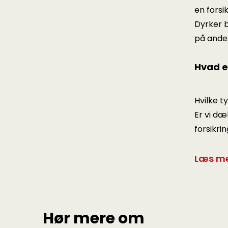
en forsik
Dyrker b
på anden
Hvad e
Hvilke t
Er vi dæ
forsikri
Læs me
Hør mere om