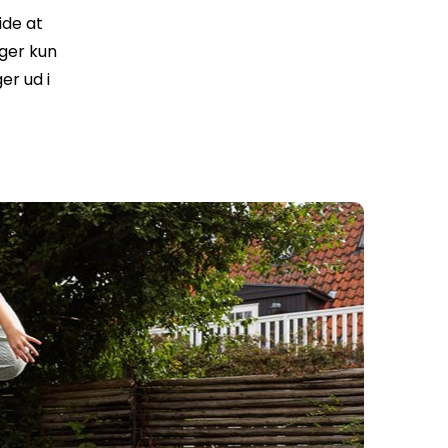
ide at
ager kun
er ud i