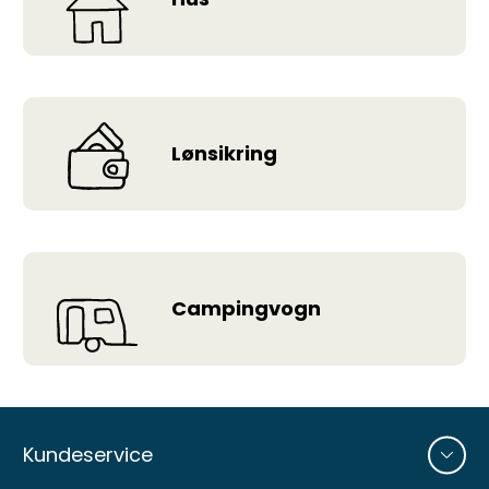
Lønsikring
Campingvogn
Andre
sider
Kundeservice