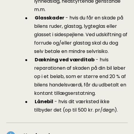
lynnedslag, nedstyrtende genstande
m.m.
Glasskader
- hvis du får en skade på
bilens ruder, glastag, lygteglas eller
glasset i sidespejlene. Ved udskiftning af
forrude og/eller glastag skal du dog
selv betale en mindre selvrisiko.
Dækning ved værditab
- hvis
reparationen af skaden på din bil løber
op i et beløb, som er større end 20 % af
bilens handelsværdi, får du udbetalt en
kontant tillægserstatning.
Lånebil
- hvis dit værksted ikke
tilbyder det (op til 500 kr. pr/døgn).