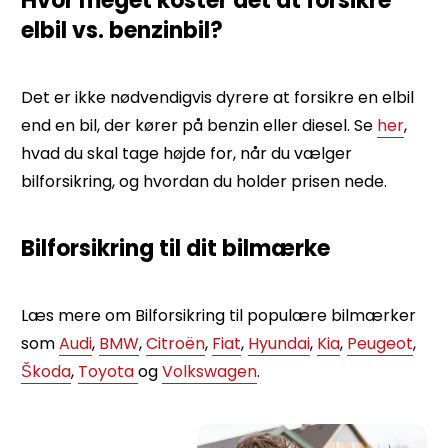
Hvor meget koster det at forsikre
elbil vs. benzinbil?
Det er ikke nødvendigvis dyrere at forsikre en elbil
end en bil, der kører på benzin eller diesel. Se
her
,
hvad du skal tage højde for, når du vælger
bilforsikring, og hvordan du holder prisen nede.
Bilforsikring til dit bilmærke
Læs mere om Bilforsikring til populære bilmærker
som
Audi
,
BMW
,
Citroën
,
Fiat
,
Hyundai
,
Kia
,
Peugeot
,
Škoda
,
Toyota
og
Volkswagen
.