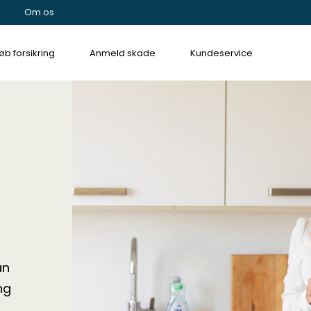
Om os
øb forsikring
Anmeld skade
Kundeservice
an
ng