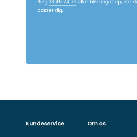
Ring
33 45 74 72
eller bliv ringet op, når d
passer dig.
Andre
sider
Kundeservice
Om os