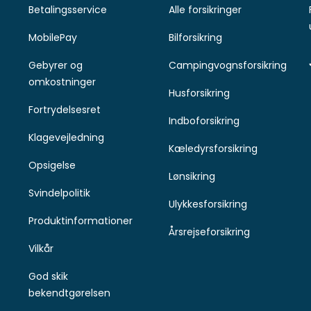
Betalingsservice
Alle forsikringer
MobilePay
Bilforsikring
Gebyrer og
Campingvognsforsikring
omkostninger
Husforsikring
Fortrydelsesret
Indboforsikring
Klagevejledning
Kæledyrsforsikring
Opsigelse
Lønsikring
Svindelpolitik
Ulykkesforsikring
Produktinformationer
Årsrejseforsikring
Vilkår
God skik
bekendtgørelsen