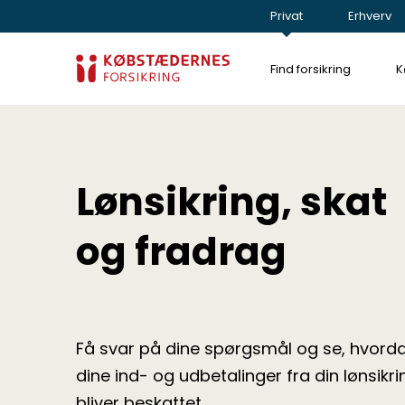
Privat
Erhverv
Find forsikring
K
Lønsikring, skat
og fradrag
Få svar på dine spørgsmål og se, hvord
dine ind- og udbetalinger fra din lønsikri
bliver beskattet.