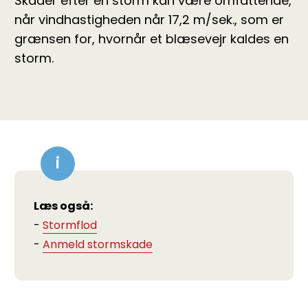
Skader efter en storm kan være omfattende,
når vindhastigheden når 17,2 m/sek., som er
grænsen for, hvornår et blæsevejr kaldes en
storm.
Læs også:
-
Stormflod
-
Anmeld stormskade