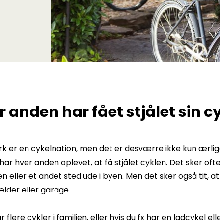
 anden har fået stjålet sin c
 er en cykelnation, men det er desværre ikke kun ærlige
 har hver anden oplevet, at få stjålet cyklen. Det sker of
n eller et andet sted ude i byen. Men det sker også tit, at 
lder eller garage.
ar flere cykler i familien, eller hvis du fx har en ladcykel e