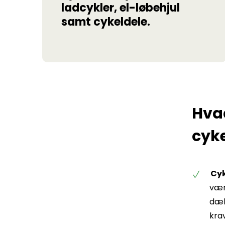
ladcykler, el-løbehjul
samt cykeldele.
Hva
cyke
Cyk
værd
dæk
kra