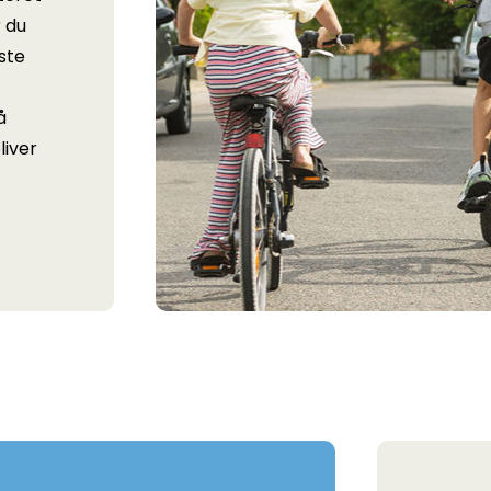
r du
ste
å
liver