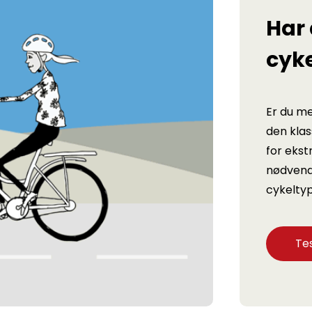
Har 
cyke
Er du me
den klas
for ekst
nødvendi
cykeltyp
Tes