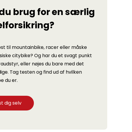
du brug for en særlig
lforsikring?
st til mountainbike, racer eller måske
siske citybike? Og har du et svagt punkt
raudstyr, eller nøjes du bare med det
ge. Tag testen og find ud af hvilken
e du er.
t dig selv