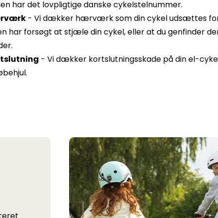
len har det lovpligtige danske cykelstelnummer.
rværk
- Vi dækker hærværk som din cykel udsættes for,
n har forsøgt at stjæle din cykel, eller at du genfinder 
der.
tslutning
- Vi dækker kortslutningsskade på din el-cykel
øbehjul.
teret