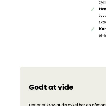
cyk
Hæ
tyve
ska
Kor
el-l
Godt at vide
Det er et krav, at din cykel har en påmon