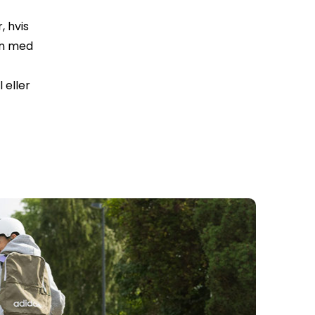
 hvis
den med
 eller