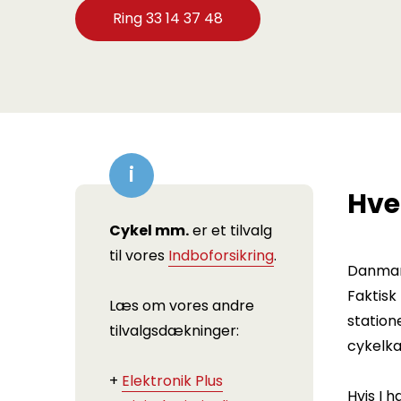
Ring 33 14 37 48
Hver
Cykel mm.
er et tilvalg
til vores
Indboforsikring
.
Danmark
Faktisk
Læs om vores andre
statione
tilvalgsdækninger:
cykelkæ
+
Elektronik Plus
Hvis I h