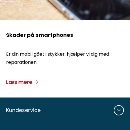
Skader på smartphones
Er din mobil gået i stykker, hjælper vi dig med
reparationen.
Læs mere
Andre
sider
Kundeservice