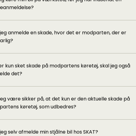
eanmeldelse?
 jeg anmelde en skade, hvor det er modparten, der er
arlig?
er kun sket skade på modpartens køretøj, skal jeg også
lde det?
jeg være sikker på, at det kun er den aktuelle skade på
artens køretøj, som udbedres?
 jeg selv afmelde min stjålne bil hos SKAT?