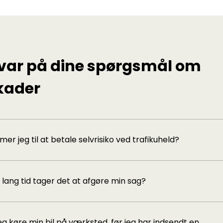
svar på dine spørgsmål om
kader
er jeg til at betale selvrisiko ved trafikuheld?
 lang tid tager det at afgøre min sag?
eg køre min bil på værksted, før jeg har indsendt en