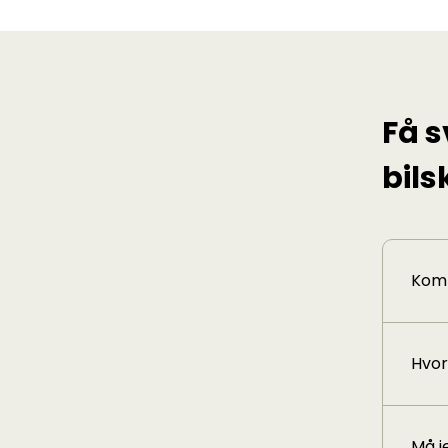
Få 
bils
Komm
Hvor
Må j