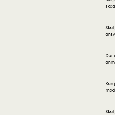
skad
Skal
ansv
Der 
anme
Kan 
modp
Skal