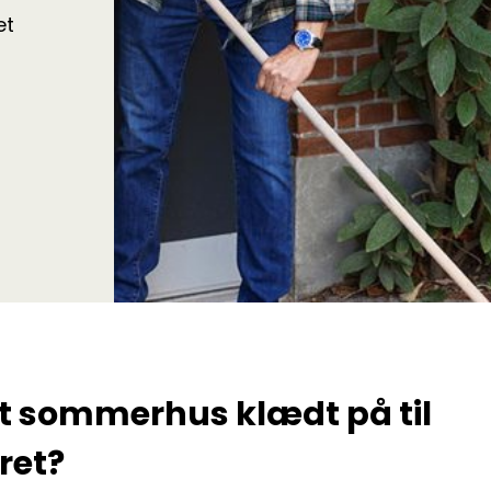
et
it sommerhus klædt på til
ret?