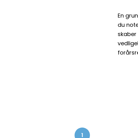
En grun
du note
skaber
vedlige
forårsr