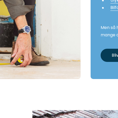
Uly
Bilf
Men så h
mange a
Bl