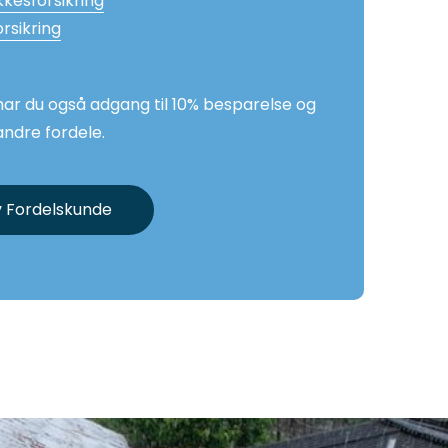
kkesforsikring
orsikring
ar du også adgang til 10% besparelse og
ndre fordele.
iv Fordelskunde