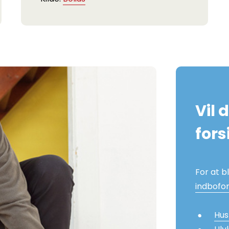
Vil 
fors
For at b
indbofor
Hus