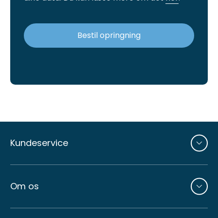
Bestil opringning
Andre
sider
Kundeservice
Om os