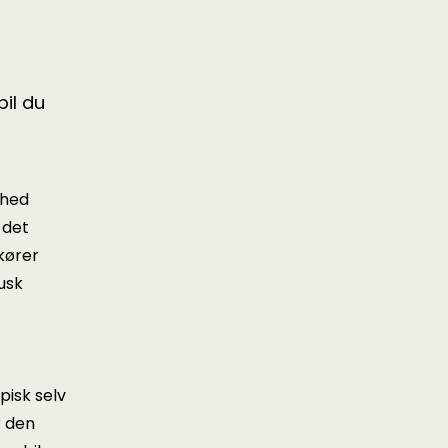
il du
ighed
 det
 kører
Husk
ypisk selv
r den