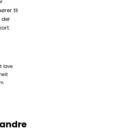
er
ører til
m der
kort.
t lave
helt
om
l andre