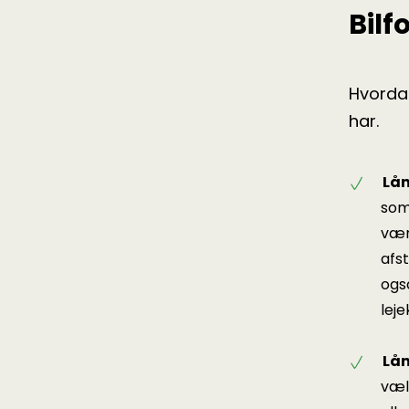
Bilf
Hvordan
har.
Lån
som
værk
afst
også
lej
Lån
væl