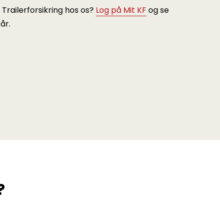
 Trailerforsikring hos os?
Log på Mit KF
og se
år.
?