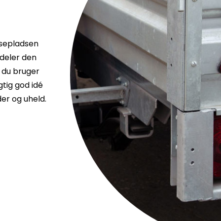
ssepladsen
 deler den
 du bruger
gtig god idé
er og uheld.