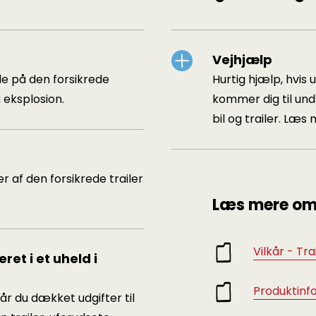
Vejhjælp
e på den forsikrede
Hurtig hjælp, hvis
g eksplosion.
kommer dig til und
bil og trailer. Læ
er af den forsikrede trailer
Læs mere om
Vilkår - Tra
ret i et uheld i
Produktinfo
r du dækket udgifter til