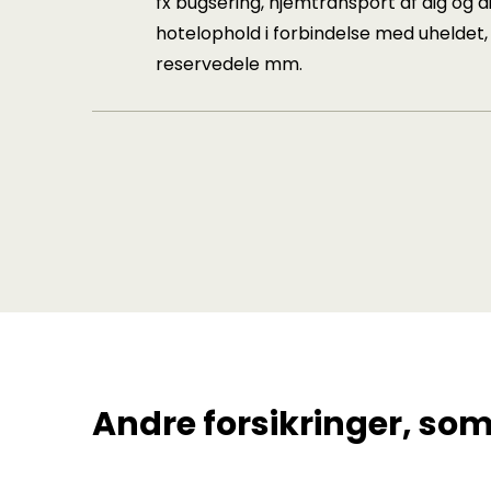
fx bugsering, hjemtransport af dig og di
hotelophold i forbindelse med uheldet,
reservedele mm.
Andre forsikringer, som