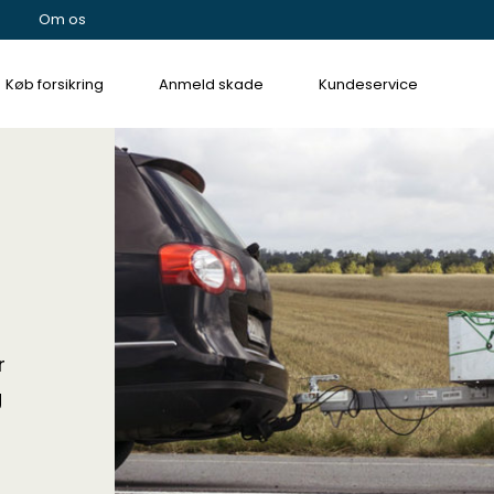
Om os
Køb forsikring
Anmeld skade
Kundeservice
r
g