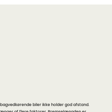
 bagvedkørende biler ikke holder god afstand.
ænger af flere faktorer. Bremselængden er