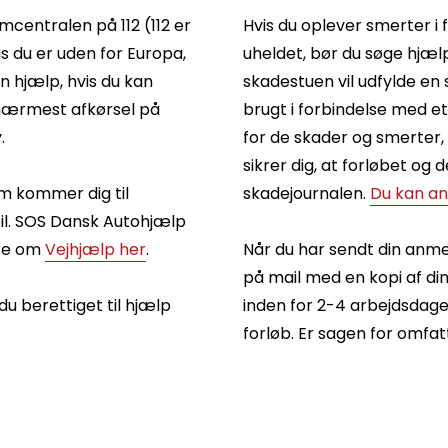
mcentralen på 112 (112 er
Hvis du oplever smerter i 
du er uden for Europa,
uheldet, bør du søge hjæl
 hjælp, hvis du kan
skadestuen vil udfylde en 
 nærmest afkørsel på
brugt i forbindelse med e
.
for de skader og smerter, 
sikrer dig, at forløbet og 
m kommer dig til
skadejournalen.
Du kan an
 bil. SOS Dansk Autohjælp
ere om
Vejhjælp her
.
Når du har sendt din anme
på mail med en kopi af di
 du berettiget til hjælp
inden for 2-4 arbejdsdage
forløb. Er sagen for omfatte