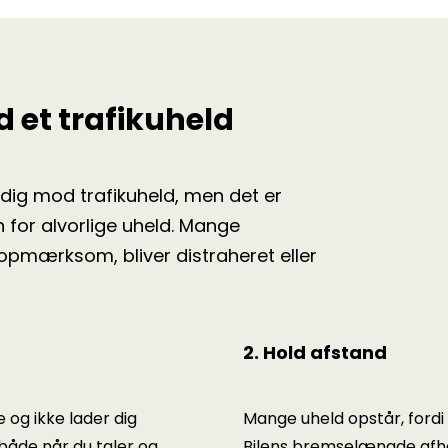
 et trafikuheld
dig mod trafikuheld, men det er
en for alvorlige uheld. Mange
uopmærksom, bliver distraheret eller
2. Hold afstand
e og ikke lader dig
Mange uheld opstår, fordi
både når du taler og
Bilens bremselængde afh