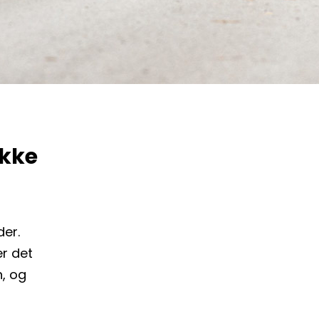
ykke
er.
er det
n, og