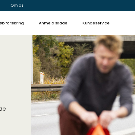
Om os
øb forsikring
Anmeld skade
Kundeservice
lde