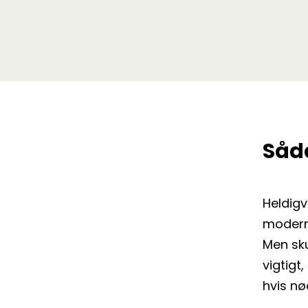
Såd
Heldigv
moderne
Men sku
vigtigt
hvis n