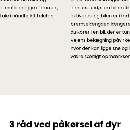
ade mobilen ligge i lommen,
den afstand, som bilen sk
tale i håndholdt telefon.
aktiveres, og bilen er i far
bremselængden længere. D
du kører i en bil, der er tu
Vejens belægning påvirk
hvor der kan ligge sne og 
være særligt opmærksom
3 råd ved påkørsel af dyr