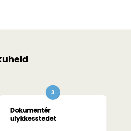
ikuheld
Dokumentér
ulykkesstedet